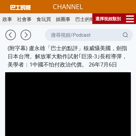
CHANNEL
政事
社會事
食玩買
娛圈事
巴士的報CHANNEL
選擇視頻類別
PLAS
(附字幕) 盧永雄「巴士的點評」核威懾美國，劍指
日本台灣。解放軍大動作試射｢巨浪-3｣長程導彈，
美學者：1中國不怕付政治代價。 26年7月6日