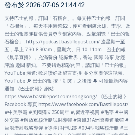
發布於
2026-07-06 21:44:42
支持巴士的報，訂閱「石榴台」。每支持巴士的報，訂閱
「石榴台」。每天不用港幣$2，便可看到盧永雄、李彤、及
巴士的報團隊提供會員尊享獨家內容。點擊瀏覽「巴士的報
石榴台」: https://podcast.bastillepost.com/ 逢星期一至
五，早上 7:30-8:30am，星期六、日 10-11am，巴士的報
《晨早直播》，充滿養份 認識世界，香港 國際 時事 財經
評論 趣聞 新知。 不要錯過精彩內容，請訂閱「巴士的報」
YouTube 頻道; 歡迎讚好及留言支持; 並分享廣傳這視頻。
YouTube 🔎 巴士的報 按「訂閱」之後按 🔔 可獲最新內容
通知 《巴士的報》網站
https://www.bastillepost.com/hongkong/ 《巴士的報 》
Facebook 專頁 https://www.facebook.com/Bastillepost/
#中美爭霸 #美國獨立250周年 #,習近平祝賀 #毛寧 #中國
外交部 #解放軍核潛艇試射導彈 #東風31A洲際彈道飛彈 #
巨浪潛射戰略導彈 #導彈飛行軌跡 #094型戰略核潛艇 #三